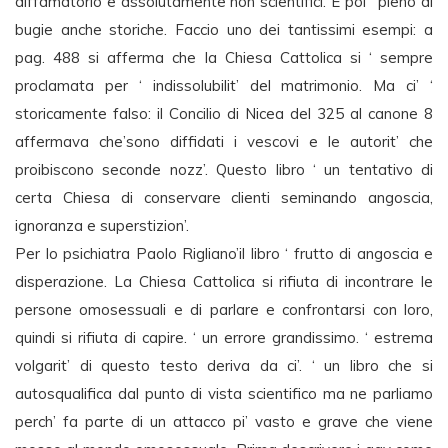
diffamatorio e assolutamente non scientifici. E poi ‘ pieno di
bugie anche storiche. Faccio uno dei tantissimi esempi: a
pag. 488 si afferma che la Chiesa Cattolica si ‘ sempre
proclamata per ‘ indissolubilit’ del matrimonio. Ma ci’ ‘
storicamente falso: il Concilio di Nicea del 325 al canone 8
affermava che’sono diffidati i vescovi e le autorit’ che
proibiscono seconde nozz’. Questo libro ‘ un tentativo di
certa Chiesa di conservare clienti seminando angoscia,
ignoranza e superstizion’.
Per lo psichiatra Paolo Rigliano’il libro ‘ frutto di angoscia e
disperazione. La Chiesa Cattolica si rifiuta di incontrare le
persone omosessuali e di parlare e confrontarsi con loro,
quindi si rifiuta di capire. ‘ un errore grandissimo. ‘ estrema
volgarit’ di questo testo deriva da ci’. ‘ un libro che si
autosqualifica dal punto di vista scientifico ma ne parliamo
perch’ fa parte di un attacco pi’ vasto e grave che viene