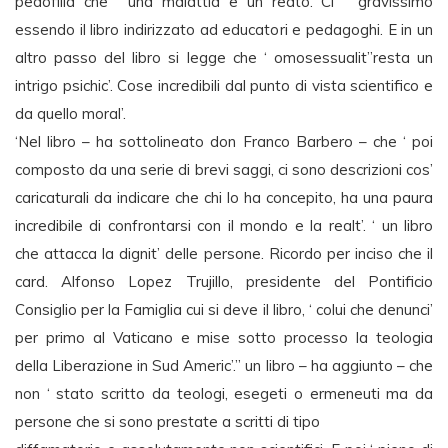
pedofilia che ‘ una malattia e un reato. Ci’ ‘ gravissimo
essendo il libro indirizzato ad educatori e pedagoghi. E in un
altro passo del libro si legge che ‘ omosessualit”resta un
intrigo psichic’. Cose incredibili dal punto di vista scientifico e
da quello moral’.
‘Nel libro – ha sottolineato don Franco Barbero – che ‘ poi
composto da una serie di brevi saggi, ci sono descrizioni cos’
caricaturali da indicare che chi lo ha concepito, ha una paura
incredibile di confrontarsi con il mondo e la realt’. ‘ un libro
che attacca la dignit’ delle persone. Ricordo per inciso che il
card. Alfonso Lopez Trujillo, presidente del Pontificio
Consiglio per la Famiglia cui si deve il libro, ‘ colui che denunci’
per primo al Vaticano e mise sotto processo la teologia
della Liberazione in Sud Americ’.” un libro – ha aggiunto – che
non ‘ stato scritto da teologi, esegeti o ermeneuti ma da
persone che si sono prestate a scritti di tipo