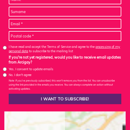
I have read and accept the Terms of Service and agree to the
processing of my
personal data
to subscribe to the mailing list
If you're not yet registered, would you like to receive email updates
from Arcigay?
Yes, I consent to update emails
No, I don't agree
Note: If you've previously subscribed, this won't remove you from the list. You can unsubscribe
using the link provided in the emails you receive. You can always complete an action without
activating updates.