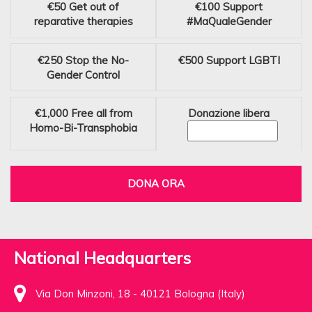
€50
Get out of
€100
Support
reparative therapies
#MaQualeGender
€250
Stop the No-
€500
Support LGBTI
Gender Control
€1,000
Free all from
Donazione libera
Homo-Bi-Transphobia
DONA ORA
National Headquarters
Via Don Minzoni, 18 - 40121 Bologna (Italy)