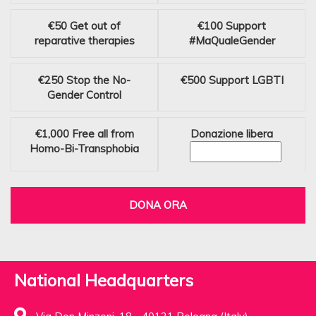
€50
Get out of
€100
Support
reparative therapies
#MaQualeGender
€250
Stop the No-
€500
Support LGBTI
Gender Control
€1,000
Free all from
Donazione libera
Homo-Bi-Transphobia
DONA ORA
National Headquarters