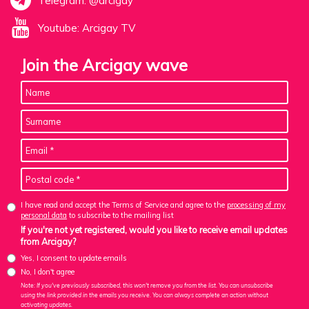
Telegram: @arcigay
Youtube: Arcigay TV
Join the Arcigay wave
I have read and accept the Terms of Service and agree to the
processing of my
personal data
to subscribe to the mailing list
If you're not yet registered, would you like to receive email updates
from Arcigay?
Yes, I consent to update emails
No, I don't agree
Note: If you've previously subscribed, this won't remove you from the list. You can unsubscribe
using the link provided in the emails you receive. You can always complete an action without
activating updates.