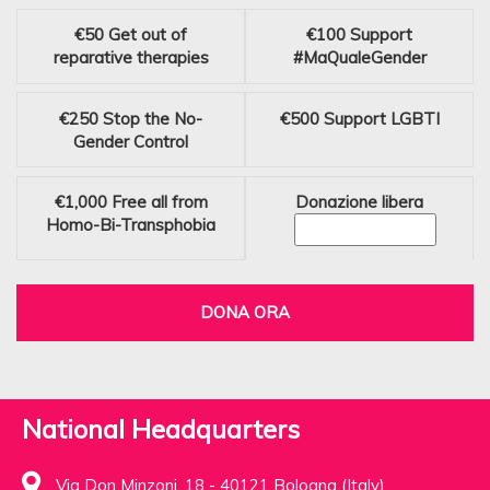
€50
Get out of
€100
Support
reparative therapies
#MaQualeGender
€250
Stop the No-
€500
Support LGBTI
Gender Control
€1,000
Free all from
Donazione libera
Homo-Bi-Transphobia
DONA ORA
National Headquarters
Via Don Minzoni, 18 - 40121 Bologna (Italy)