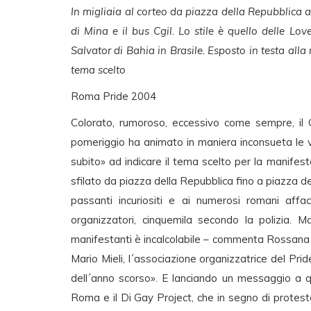
In migliaia al corteo da piazza della Repubblica a
di Mina e il bus Cgil. Lo stile è quello delle Lo
Salvator di Bahia in Brasile. Esposto in testa alla 
tema scelto
Roma Pride 2004
Colorato, rumoroso, eccessivo come sempre, il G
pomeriggio ha animato in maniera inconsueta le vie 
subito» ad indicare il tema scelto per la manifest
sfilato da piazza della Repubblica fino a piazza 
passanti incuriositi e ai numerosi romani affac
organizzatori, cinquemila secondo la polizia. Ma
manifestanti è incalcolabile – commenta Rossana P
Mario Mieli, l´associazione organizzatrice del Pri
dell´anno scorso». E lanciando un messaggio a qu
Roma e il Di Gay Project, che in segno di protesta