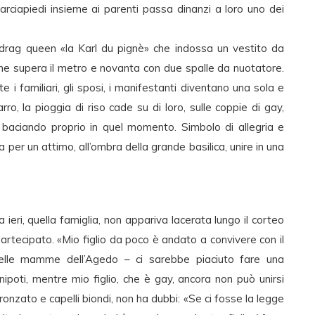
arciapiedi insieme ai parenti passa dinanzi a loro uno dei
 drag queen «la Karl du pignè» che indossa un vestito da
che supera il metro e novanta con due spalle da nuotatore.
te i familiari, gli sposi, i manifestanti diventano una sola e
ro, la pioggia di riso cade su di loro, sulle coppie di gay,
o baciando proprio in quel momento. Simbolo di allegria e
a per un attimo, all’ombra della grande basilica, unire in una
a ieri, quella famiglia, non appariva lacerata lungo il corteo
artecipato. «Mio figlio da poco è andato a convivere con il
lle mamme dell’Agedo – ci sarebbe piaciuto fare una
ipoti, mentre mio figlio, che è gay, ancora non può unirsi
onzato e capelli biondi, non ha dubbi: «Se ci fosse la legge