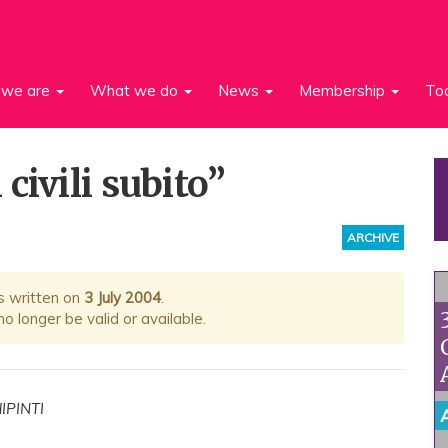
we are
What we do
News
Membership
To
civili subito”
ARCHIVE
s written on
3 July 2004
.
 longer be valid or available.
IPINTI