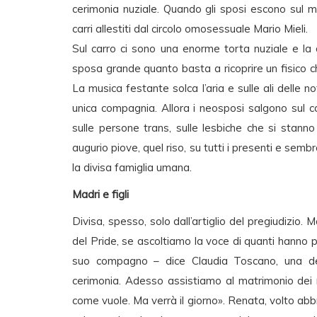
cerimonia nuziale. Quando gli sposi escono sul m
carri allestiti dal circolo omosessuale Mario Mieli.
Sul carro ci sono una enorme torta nuziale e la
sposa grande quanto basta a ricoprire un fisico 
La musica festante solca l’aria e sulle ali delle no
unica compagnia. Allora i neosposi salgono sul car
sulle persone trans, sulle lesbiche che si stann
augurio piove, quel riso, su tutti i presenti e sembr
la divisa famiglia umana.
Madri e figli
Divisa, spesso, solo dall’artiglio del pregiudizio. M
del Pride, se ascoltiamo la voce di quanti hanno p
suo compagno – dice Claudia Toscano, una de
cerimonia. Adesso assistiamo al matrimonio dei n
come vuole. Ma verrà il giorno». Renata, volto abbr