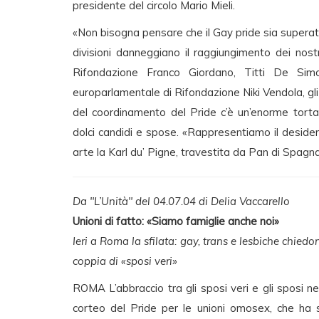
presidente del circolo Mario Mieli.
«Non bisogna pensare che il Gay pride sia superato 
divisioni danneggiano il raggiungimento dei nostr
Rifondazione Franco Giordano, Titti De Simo
europarlamentale di Rifondazione Niki Vendola, gli
del coordinamento del Pride c’è un’enorme torta
dolci candidi e spose. «Rappresentiamo il desider
arte la Karl du’ Pigne, travestita da Pan di Spagna
Da "L’Unità" del 04.07.04 di Delia Vaccarello
Unioni di fatto: «Siamo famiglie anche noi»
Ieri a Roma la sfilata: gay, trans e lesbiche chiedo
coppia di «sposi veri»
ROMA L’abbraccio tra gli sposi veri e gli sposi ne
corteo del Pride per le unioni omosex, che ha sol