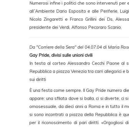
Numerosi infine i politici che sono intervenuti per e
all´Ambiente Dario Esposito e alle Periferie, Luig
Nicola Zingaretti e Franco Grillini dei Ds, Ales
presidente dei Verdi, Alfonso Pecoraro Scanio.
Da "Corriere della Sera" del 04.07.04 di Maria Ro
Gay Pride, divisi sulle unioni civili
In testa al corteo Alessandro Cecchi Paone al 
Repubblica a piazza Venezia tra carri allegorici e ba
sui diritti
È una festa come sempre. Il Gay Pride numero diec
appare: una sfilata dove si balla, ci si diverte, ci 
omosessuale, da dieci anni a Roma e in tutto il mo
si sono incontrati a piazza della Repubblica è que
per il riconoscimento di pari diritti. «Orgogliosi