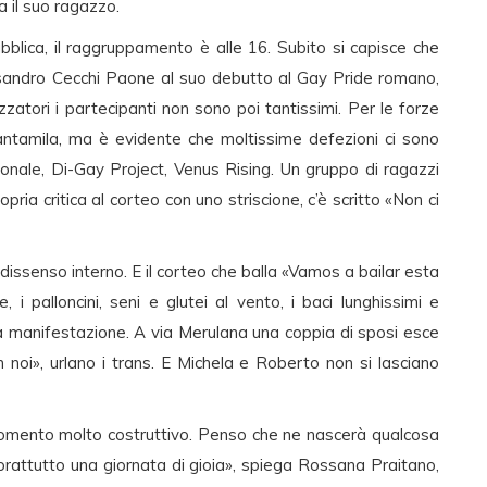
a il suo ragazzo.
bblica, il raggruppamento è alle 16. Subito si capisce che
ssandro Cecchi Paone al suo debutto al Gay Pride romano,
zzatori i partecipanti non sono poi tantissimi. Per le forze
arantamila, ma è evidente che moltissime defezioni ci sono
ionale, Di-Gay Project, Venus Rising. Un gruppo di ragazzi
ia critica al corteo con uno striscione, c’è scritto «Non ci
el dissenso interno. E il corteo che balla «Vamos a bailar esta
i palloncini, seni e glutei al vento, i baci lunghissimi e
lla manifestazione. A via Merulana una coppia di sposi esce
on noi», urlano i trans. E Michela e Roberto non si lasciano
momento molto costruttivo. Penso che ne nascerà qualcosa
rattutto una giornata di gioia», spiega Rossana Praitano,