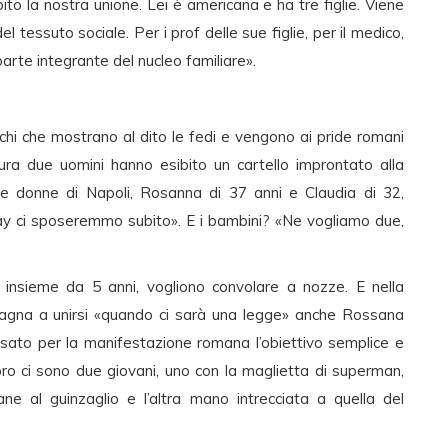
o la nostra unione. Lei è americana e ha tre figlie. Viene
l tessuto sociale. Per i prof delle sue figlie, per il medico,
rte integrante del nucleo familiare».
chi che mostrano al dito le fedi e vengono ai pride romani
ra due uomini hanno esibito un cartello improntato alla
ue donne di Napoli, Rosanna di 37 anni e Claudia di 32,
 gay ci sposeremmo subito». E i bambini? «Ne vogliamo due,
i, insieme da 5 anni, vogliono convolare a nozze. E nella
mpagna a unirsi «quando ci sarà una legge» anche Rossana
issato per la manifestazione romana l’obiettivo semplice e
oro ci sono due giovani, uno con la maglietta di superman,
cane al guinzaglio e l’altra mano intrecciata a quella del