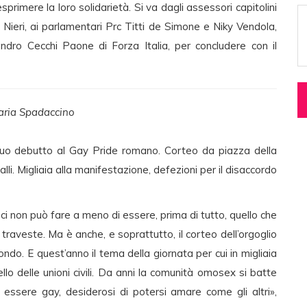
sprimere la loro solidarietà. Si va dagli assessori capitolini
i Nieri, ai parlamentari Prc Titti de Simone e Niky Vendola,
sandro Cecchi Paone di Forza Italia, per concludere con il
saria Spadaccino
suo debutto al Gay Pride romano. Corteo da piazza della
lli. Migliaia alla manifestazione, defezioni per il disaccordo
i non può fare a meno di essere, prima di tutto, quello che
si traveste. Ma è anche, e soprattutto, il corteo dell’orgoglio
ndo. E quest’anno il tema della giornata per cui in migliaia
llo delle unioni civili. Da anni la comunità omosex si batte
 di essere gay, desiderosi di potersi amare come gli altri»,