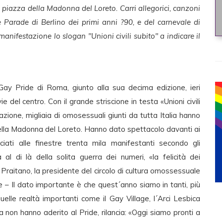
 piazza della Madonna del Loreto. Carri allegorici, canzoni
ve Parade di Berlino dei primi anni ?90, e del carnevale di
manifestazione lo slogan "Unioni civili subito" a indicare il
ay Pride di Roma, giunto alla sua decima edizione, ieri
del centro. Con il grande striscione in testa «Unioni civili
azione, migliaia di omosessuali giunti da tutta Italia hanno
della Madonna del Loreto. Hanno dato spettacolo davanti ai
ciati alle finestre trenta mila manifestanti secondo gli
 al di là della solita guerra dei numeri, «la felicità dei
raitano, la presidente del circolo di cultura omossessuale
de – Il dato importante è che quest´anno siamo in tanti, più
elle realtà importanti come il Gay Village, l´Arci Lesbica
 non hanno aderito al Pride, rilancia: «Oggi siamo pronti a