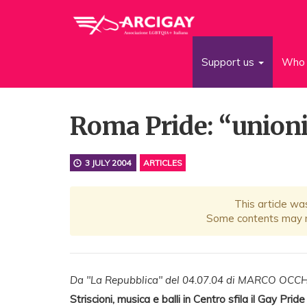
Support us
Who 
Roma Pride: “unioni 
3 JULY 2004
ARTICLES
This article wa
Some contents may no
Da "La Repubblica" del 04.07.04 di MARCO OCCH
Striscioni, musica e balli in Centro sfila il Gay Pride