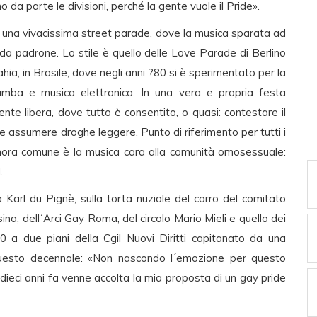
da parte le divisioni, perché la gente vuole il Pride».
on una vivacissima street parade, dove la musica sparata ad
 da padrone. Lo stile è quello delle Love Parade di Berlino
ahia, in Brasile, dove negli anni ?80 si è sperimentato per la
amba e musica elettronica. In una vera e propria festa
e libera, dove tutto è consentito, o quasi: contestare il
che assumere droghe leggere. Punto di riferimento per tutti i
 sonora comune è la musica cara alla comunità omosessuale:
.
Karl du Pignè, sulla torta nuziale del carro del comitato
na, dell´Arci Gay Roma, del circolo Mario Mieli e quello dei
60 a due piani della Cgil Nuovi Diritti capitanato da una
questo decennale: «Non nascondo l´emozione per questo
 dieci anni fa venne accolta la mia proposta di un gay pride