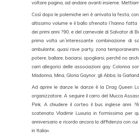
voltare pagina, ad andare avanti insieme. Mettiamo 
Così dopo le polemiche ieri è arrivata la festa, c
altissimo volume e il ballo sfrenato l´hanno fatta
dei primi anni ?90, e del carnevale di Salvator di B
prima volta un´interessante combinazione di s
ambulante, quasi rave party, zona temporaneament
potere, ballare, baciarsi, spogliarsi, perché no an
carri allegorici delle associazioni gay. Colonna
Madonna, Mina, Gloria Gaynor, gli Abba, la Garland
Ad aprire le danze le danze è la Drag Queen La 
organizzatore. A seguire il carro del Mucca Assassi
Pink. A chiudere il corteo il bus inglese anni ?
scatenata Vladimir Luxuria in formissima per 
anniversario e ricordo ancora la diffidenza con cui
in Italia».