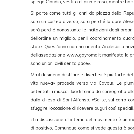
spiega Claudio, vestito di piume rosa, mentre baci
Si parte come tutti gli anni da piazza della Repu
sarà un corteo diverso, sarà perché lo apre Ale
sarà perché nonostante le incitazioni degli organi
dell’ordine un migliaio, per il coordinamento qu
state. Quest’anno non ha aderito Arcilesbica naz
dell’associazione www.gayroma.it manifesta la propr
sono unioni civili senza pace».
Ma il desiderio di sfilare e divertirsi è più forte d
vita nueva» procede verso via Cavour. Le piume, 
ostentati, i muscoli lucidi fanno da coreografia a
dalla chiesa di Sant’Alfonso. «Salite, sul carro c
sfuggire l’occasione di ricevere auguri così speciali.
«La discussione all’interno del movimento è un 
di positivo. Comunque come si vede questa è sop