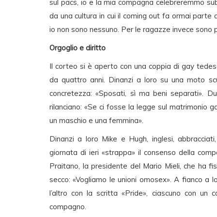
sul pacs, io e la mia compagna celebreremmo subit
da una cultura in cui il coming out fa ormai parte de
io non sono nessuno. Per le ragazze invece sono pa
Orgoglio e diritto
Il corteo si è aperto con una coppia di gay tedes
da quattro anni. Dinanzi a loro su una moto scu
concretezza: «Sposati, sì ma beni separati». D
rilanciano: «Se ci fosse la legge sul matrimonio
un maschio e una femmina».
Dinanzi a loro Mike e Hugh, inglesi, abbracciat
giornata di ieri «strappa» il consenso della co
Praitano, la presidente del Mario Mieli, che ha f
secco: «Vogliamo le unioni omosex». A fianco a l
l’altro con la scritta «Pride», ciascuno con un 
compagno.