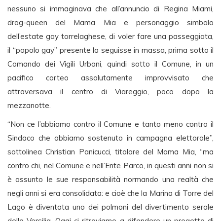
nessuno si immaginava che all’annuncio di Regina Miami,
drag-queen del Mama Mia e personaggio simbolo
dell’estate gay torrelaghese, di voler fare una passeggiata,
il “popolo gay” presente la seguisse in massa, prima sotto il
Comando dei Vigili Urbani, quindi sotto il Comune, in un
pacifico corteo assolutamente improvvisato che
attraversava il centro di Viareggio, poco dopo la
mezzanotte.
“Non ce l’abbiamo contro il Comune e tanto meno contro il
Sindaco che abbiamo sostenuto in campagna elettorale”,
sottolinea Christian Panicucci, titolare del Mama Mia, “ma
contro chi, nel Comune e nell’Ente Parco, in questi anni non si
è assunto le sue responsabilità normando una realtà che
negli anni si era consolidata: e cioè che la Marina di Torre del
Lago è diventata uno dei polmoni del divertimento serale
della Versilia. Oggi ci ritroviamo a difendere un progetto di