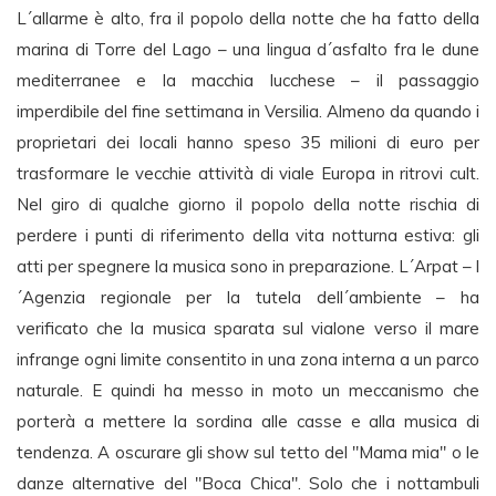
L´allarme è alto, fra il popolo della notte che ha fatto della
marina di Torre del Lago – una lingua d´asfalto fra le dune
mediterranee e la macchia lucchese – il passaggio
imperdibile del fine settimana in Versilia. Almeno da quando i
proprietari dei locali hanno speso 35 milioni di euro per
trasformare le vecchie attività di viale Europa in ritrovi cult.
Nel giro di qualche giorno il popolo della notte rischia di
perdere i punti di riferimento della vita notturna estiva: gli
atti per spegnere la musica sono in preparazione. L´Arpat – l
´Agenzia regionale per la tutela dell´ambiente – ha
verificato che la musica sparata sul vialone verso il mare
infrange ogni limite consentito in una zona interna a un parco
naturale. E quindi ha messo in moto un meccanismo che
porterà a mettere la sordina alle casse e alla musica di
tendenza. A oscurare gli show sul tetto del "Mama mia" o le
danze alternative del "Boca Chica". Solo che i nottambuli