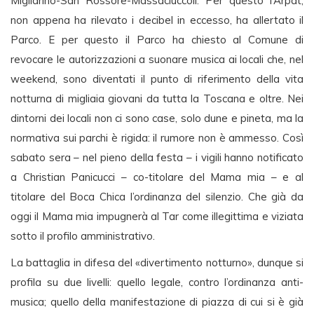
Migliarino-San Rossore-Massaciuccoli. Per questo l’Arpat,
non appena ha rilevato i decibel in eccesso, ha allertato il
Parco. E per questo il Parco ha chiesto al Comune di
revocare le autorizzazioni a suonare musica ai locali che, nel
weekend, sono diventati il punto di riferimento della vita
notturna di migliaia giovani da tutta la Toscana e oltre. Nei
dintorni dei locali non ci sono case, solo dune e pineta, ma la
normativa sui parchi è rigida: il rumore non è ammesso. Così
sabato sera – nel pieno della festa – i vigili hanno notificato
a Christian Panicucci – co-titolare del Mama mia – e al
titolare del Boca Chica l’ordinanza del silenzio. Che già da
oggi il Mama mia impugnerà al Tar come illegittima e viziata
sotto il profilo amministrativo.
La battaglia in difesa del «divertimento notturno», dunque si
profila su due livelli: quello legale, contro l’ordinanza anti-
musica; quello della manifestazione di piazza di cui si è già