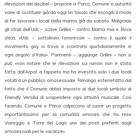
rilevazioni dei decibel – propone a Parco, Comune e autorità
varie di costituire già da oggi un tavolo che escogiti il modo
di far lavorare i locali della marina già da sabato. Malgrado
gli strali dell’Udc – scrive Grillini – contro Mama mia e Boca
chica. «Udc – sottolinea l’onorevole – contro il quale il
movimento gay si trova a scontrarsi quotidianamente in
ogni angolo d’Italia». Parimenti – aggiunge Grillini – non si
può «non notare che le rilevazioni sui rumori non è stata
fatta dall’Arpat a tappeto ma ha investito solo i due locali
votati a un pubblico omosessuale. Rimango esterrefatto dal
fatto che il Comune abbia imposto ai due locali simbolo di
Friendly Versilia di sospendere ogni attività musicale. Così
facendo, Comune e Parco colpiscono al cuore un progetto
importantissimo per la comunità omosex che ha reso
Viareggio e Torre del Lago uno dei posti preferiti dagli
omosessuali per le vacanze».