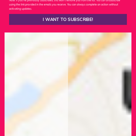
Note: If you've previously subscribed, this won't remove you from the list. You can unsubscribe
using the link provided in the emails you receive. You can always complete an action without
activating updates.