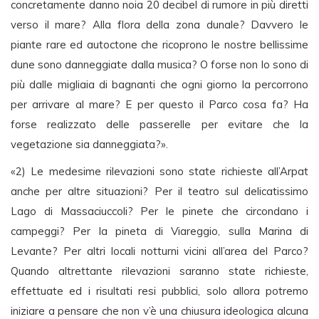
concretamente danno noia 20 decibel di rumore in più diretti
verso il mare? Alla flora della zona dunale? Davvero le
piante rare ed autoctone che ricoprono le nostre bellissime
dune sono danneggiate dalla musica? O forse non lo sono di
più dalle migliaia di bagnanti che ogni giorno la percorrono
per arrivare al mare? E per questo il Parco cosa fa? Ha
forse realizzato delle passerelle per evitare che la
vegetazione sia danneggiata?».
«2) Le medesime rilevazioni sono state richieste all’Arpat
anche per altre situazioni? Per il teatro sul delicatissimo
Lago di Massaciuccoli? Per le pinete che circondano i
campeggi? Per la pineta di Viareggio, sulla Marina di
Levante? Per altri locali notturni vicini all’area del Parco?
Quando altrettante rilevazioni saranno state richieste,
effettuate ed i risultati resi pubblici, solo allora potremo
iniziare a pensare che non v’è una chiusura ideologica alcuna