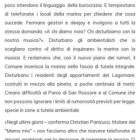
poco intendono il linguaggio della burocrazia. E tempestano
di telefonate i locali della marina per chiedere che cosa
succede. Fermano gestori e deejay e rivolgono a tutti la
stessa domanda: «A chi diamo noia? Chi disturbiamo con la
nostra musica?». Disturbano gli ambientalisti che si
scagliano contro «il diritto di inquinare» la marina con la
musica. E reclamano che, con il nuovo piano dei rumori, il
Comune inserisca la marina nella fascia di tutela integrale.
Disturbano i residenti degli appartamenti del Lagomare,
costruiti in mezzo alla pineta, a poche centinaia di metri.
Creano difficoltà al Parco di San Rossore e al Comune che
non possono ignorare i limiti di rumorosità previsti per legge,
specie in zone a tutela ambientale.
«Negli ultimi giorni – conferma Christian Panicucci, titolare del
"Mama mia" – non facciamo altro che ricevere telefonate di
giovani arrabbiati per la decisione di spegnere la musica. Ci