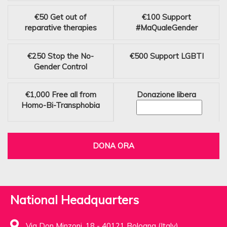
€50
Get out of
€100
Support
reparative therapies
#MaQualeGender
€250
Stop the No-
€500
Support LGBTI
Gender Control
€1,000
Free all from
Donazione libera
Homo-Bi-Transphobia
DONA ORA
National Headquarters
Via Don Minzoni, 18 - 40121 Bologna (Italy)