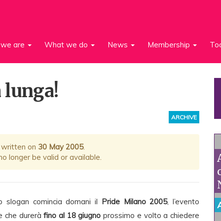
we are
What we do
News
Membership
To
a lunga!
ARCHIVE
 written on
30 May 2005
.
 longer be valid or available.
o slogan comincia domani il
Pride Milano 2005
, l’evento
le che durerà
fino al 18 giugno
prossimo e volto a chiedere