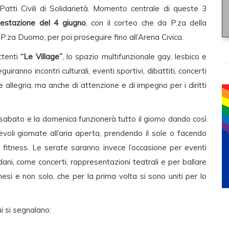
 Patti Civili di Solidarietà. Momento centrale di queste 3
estazione del 4 giugno
, con il corteo che da P.za della
 P.za Duomo, per poi proseguire fino all’Arena Civica.
ttenti
“Le Village”
, lo spazio multifunzionale gay, lesbico e
uiranno incontri culturali, eventi sportivi, dibattiti, concerti
e allegria, ma anche di attenzione e di impegno per i diritti
il sabato e la domenica funzionerà tutto il giorno dando così
cevoli giornate all’aria aperta, prendendo il sole o facendo
di fitness. Le serate saranno invece l’occasione per eventi
dani, come concerti, rappresentazioni teatrali e per ballare
anesi e non solo, che per la prima volta si sono uniti per lo
ui si segnalano: