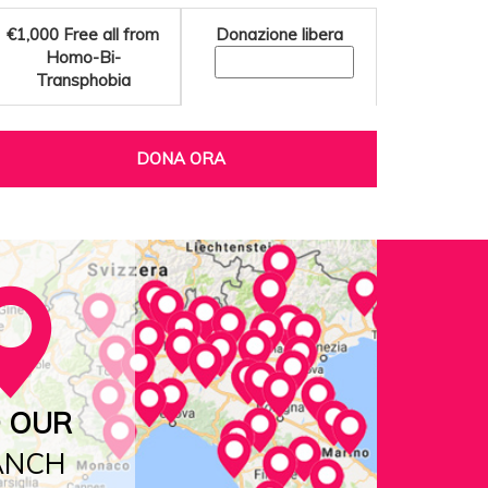
€1,000
Free all from
Donazione libera
Homo-Bi-
Transphobia
DONA ORA
D OUR
ANCH