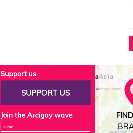
Support us
SUPPORT US
Join the Arcigay wave
FIN
BR