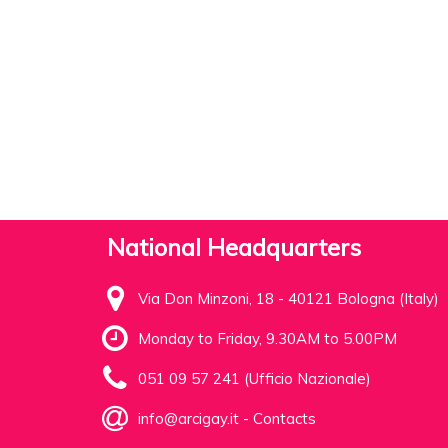
National Headquarters
Via Don Minzoni, 18 - 40121 Bologna (Italy)
Monday to Friday, 9.30AM to 5.00PM
051 09 57 241 (Ufficio Nazionale)
info@arcigay.it
-
Contacts