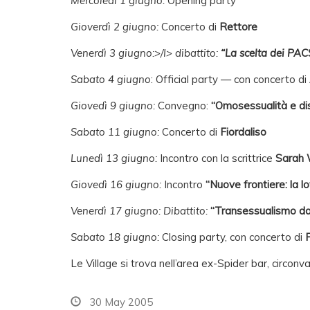
Mercoledì 1 giugno:
Opening party
Gioverdì 2 giugno:
Concerto di
Rettore
Venerdì 3 giugno:>/I> dibattito:
“La scelta dei PAC
Sabato 4 giugno
: Official party — con concerto di
Giovedì 9 giugno:
Convegno:
“Omosessualità e dis
Sabato 11 giugno:
Concerto di
Fiordaliso
Lunedì 13 giugno:
Incontro con la scrittrice
Sarah 
Giovedì 16 giugno:
Incontro
“Nuove frontiere: la lo
Venerdì 17 giugno: Dibattito:
“Transessualismo da
Sabato 18 giugno:
Closing party, con concerto di
Le Village si trova nell’area ex-Spider bar, circonva
30 May 2005