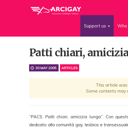
Support us
Who 
Patti chiari, amicizi
30 MAY 2005
ARTICLES
This article was
Some contents may no
“PACS: Patti chiari, amicizia lunga”
. Con quest
dedicato alla comunità gay, lesbica e transessua