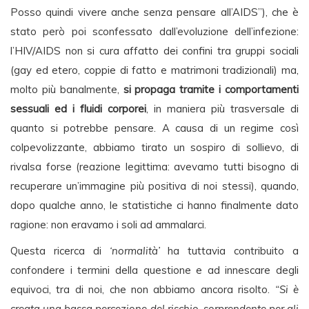
Posso quindi vivere anche senza pensare all’AIDS”), che è
stato però poi sconfessato dall’evoluzione dell’infezione:
l’HIV/AIDS non si cura affatto dei confini tra gruppi sociali
(gay ed etero, coppie di fatto e matrimoni tradizionali) ma,
molto più banalmente,
si propaga tramite i comportamenti
sessuali ed i fluidi corporei
, in maniera più trasversale di
quanto si potrebbe pensare. A causa di un regime così
colpevolizzante, abbiamo tirato un sospiro di sollievo, di
rivalsa forse (reazione legittima: avevamo tutti bisogno di
recuperare un’immagine più positiva di noi stessi), quando,
dopo qualche anno, le statistiche ci hanno finalmente dato
ragione: non eravamo i soli ad ammalarci.
Questa ricerca di
‘normalità’
ha tuttavia contribuito a
confondere i termini della questione e ad innescare degli
equivoci, tra di noi, che non abbiamo ancora risolto.
“Si è
creata una bassa percezione del rischio, sorprendente per gli