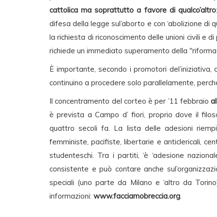
cattolica ma soprattutto a favore di qualco’altro
difesa della legge sul’aborto e con ‘abolizione di qu
la richiesta di riconoscimento delle unioni civili e di
richiede un immediato superamento della "riforma"
È importante, secondo i promotori del’iniziativa, 
continuino a procedere solo parallelamente, perché 
Il concentramento del corteo è per ’11 febbraio
a
è prevista a Campo d’ fiori, proprio dove il fil
quattro secoli fa. La lista delle adesioni riemp
femministe, pacifiste, libertarie e anticlericali, centr
studenteschi. Tra i partiti, ‘è ‘adesione nazion
consistente e può contare anche sul’organizzazio
speciali (uno parte da Milano e ‘altro da Torino
informazioni:
www.facciamobreccia.org
.