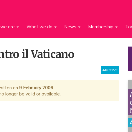
we are
What we do
News
Membership
To
tro il Vaticano
ARCHIVE
written on
9 February 2006
.
 longer be valid or available.