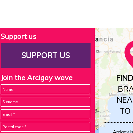
Support us
SUPPORT US
Join the Arcigay wave
FIN
BR
NEA
TO
Arcigay i