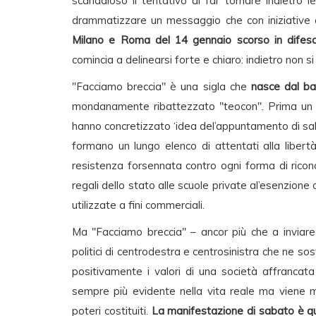
scandaloso il tentativo di far tornare indietro le
drammatizzare un messaggio che con iniziativ
Milano e Roma del 14 gennaio scorso in difesa
comincia a delinearsi forte e chiaro: indietro non si
"Facciamo breccia" è una sigla che
nasce dal b
mondanamente ribattezzato "teocon". Prima un gi
hanno concretizzato ‘idea del’appuntamento di sabat
formano un lungo elenco di attentati alla libertà 
resistenza forsennata contro ogni forma di riconos
regali dello stato alle scuole private al’esenzione 
utilizzate a fini commerciali.
Ma "Facciamo breccia" – ancor più che a inviare
politici di centrodestra e centrosinistra che ne 
positivamente i valori di una società affrancata 
sempre più evidente nella vita reale ma viene 
poteri costituiti.
La manifestazione di sabato è quin