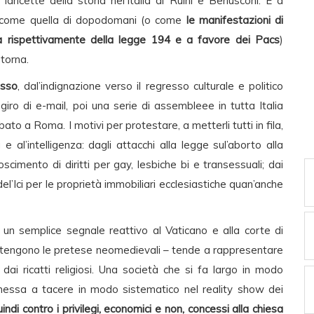
 lancette della storia nel’Italia di Ruini e Berlusconi. E a
e come quella di dopodomani (o come
le manifestazioni di
 rispettivamente della legge 194 e a favore dei Pacs
)
 torna.
asso
, dal’indignazione verso il regresso culturale e politico
ro di e-mail, poi una serie di assembleee in tutta Italia
o a Roma. I motivi per protestare, a metterli tutti in fila,
e al’intelligenza: dagli attacchi alla legge sul’aborto alla
cimento di diritti per gay, lesbiche bi e transessuali; dai
del’Ici per le proprietà immobiliari ecclesiastiche quan’anche
 un semplice segnale reattivo al Vaticano e alla corte di
sostengono le pretese neomedievali – tende a rappresentare
dai ricatti religiosi. Una società che si fa largo in modo
messa a tacere in modo sistematico nel reality show dei
di contro i privilegi, economici e non, concessi alla chiesa