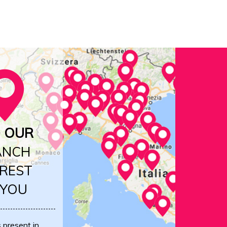
D OUR
ANCH
REST
 YOU
s present in