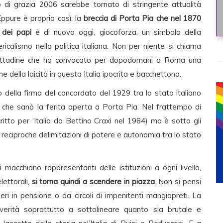
di grazia 2006 sarebbe tornato di stringente attualità
Eppure è proprio così: la
breccia di Porta Pia che nel 1870
 dei papi
è di nuovo oggi, giocoforza, un simbolo della
ricalismo nella politica italiana. Non per niente si chiama
e cittadine che ha convocato per dopodomani a Roma una
 della laicità in questa Italia ipocrita e bacchettona.
io della firma del concordato del 1929 tra lo stato italiano
o, che sanò la ferita aperta a Porta Pia. Nel frattempo di
itto per ‘Italia da Bettino Craxi nel 1984) ma è sotto gli
le reciproche delimitazioni di potere e autonomia tra lo stato
si macchiano rappresentanti delle istituzioni a ogni livello,
lettorali,
si torna quindi a scendere in piazza
. Non si pensi
eri in pensione o da circoli di impenitenti mangiapreti. La
 verità soprattutto a sottolineare quanto sia brutale e