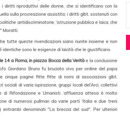
: i diritti riproduttivi delle donne, che si identificano con la
ella sulla procreazione assistita; i diritti glbt, sostenuti con
 politiche antidiscriminatorie; ‘istruzione pubblica e laica, che
 Moratti.
che tutte queste rivendicazioni siano riunite insieme e non
identiche sono le esigenze di laicità che le giustificano.
lle 14 a Roma, in piazza Bocca della Verità
e la conclusione
osofo Giordano Bruno fu bruciato vivo per ordine del papa
ie cinque pagine fitte fitte di nomi di associazioni glbt,
i sociali di varia ispirazione, gruppi locali del’Arci, collettivi
ale di Rifondazione e Umanisti. ‘affluenza attesa è molto
ne di numerosi pullman da varie parti ‘Italia e due treni
) entrambi denominati "La breccia del sud". Per ulteriori