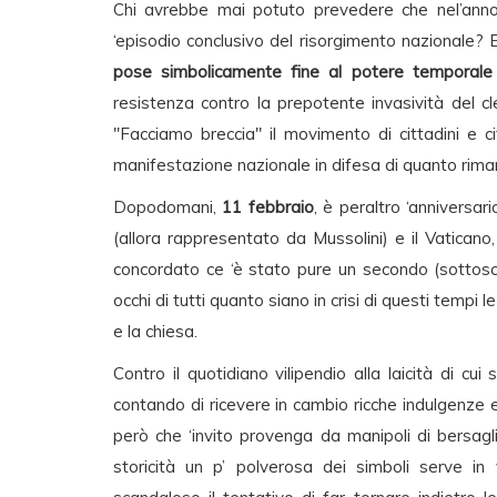
Chi avrebbe mai potuto prevedere che nel’anno 
‘episodio conclusivo del risorgimento nazionale? 
pose simbolicamente fine al potere temporale
resistenza contro la prepotente invasività del cle
"Facciamo breccia" il movimento di cittadini 
manifestazione nazionale in difesa di quanto rimane
Dopodomani,
11 febbraio
, è peraltro ‘anniversar
(allora rappresentato da Mussolini) e il Vatican
concordato ce ‘è stato pure un secondo (sottoscr
occhi di tutti quanto siano in crisi di questi tempi 
e la chiesa.
Contro il quotidiano vilipendio alla laicità di cui 
contando di ricevere in cambio ricche indulgenze e
però che ‘invito provenga da manipoli di bersagli
storicità un p’ polverosa dei simboli serve in