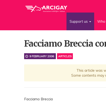
Support us
Who 
Facciamo Breccia con
9 FEBRUARY 2006
ARTICLES
This article was 
Some contents may no
Facciamo Breccia