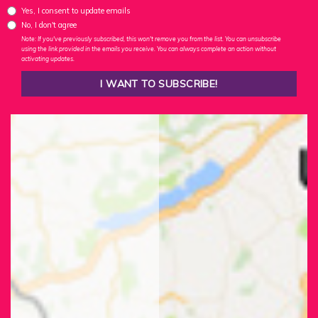
Yes, I consent to update emails
No, I don't agree
Note: If you've previously subscribed, this won't remove you from the list. You can unsubscribe
using the link provided in the emails you receive. You can always complete an action without
activating updates.