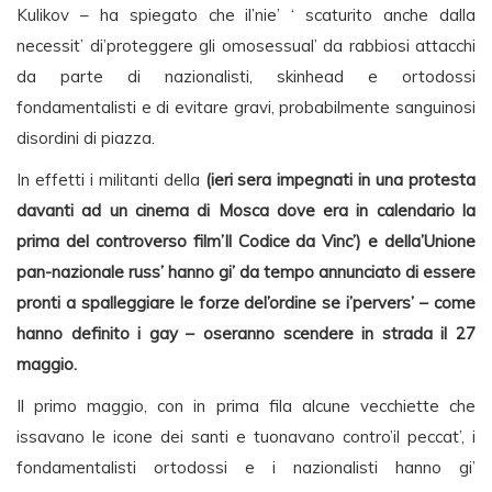
Kulikov – ha spiegato che il’nie’ ‘ scaturito anche dalla
necessit’ di’proteggere gli omosessual’ da rabbiosi attacchi
da parte di nazionalisti, skinhead e ortodossi
fondamentalisti e di evitare gravi, probabilmente sanguinosi
disordini di piazza.
In effetti i militanti della
(ieri sera impegnati in una protesta
davanti ad un cinema di Mosca dove era in calendario la
prima del controverso film’Il Codice da Vinc’) e della’Unione
pan-nazionale russ’ hanno gi’ da tempo annunciato di essere
pronti a spalleggiare le forze del’ordine se i’pervers’ – come
hanno definito i gay – oseranno scendere in strada il 27
maggio.
Il primo maggio, con in prima fila alcune vecchiette che
issavano le icone dei santi e tuonavano contro’il peccat’, i
fondamentalisti ortodossi e i nazionalisti hanno gi’