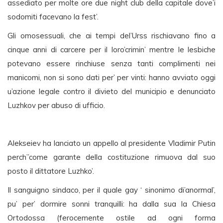
assediato per molte ore due night club della capitale dove’i
sodomiti facevano la fest’.
Gli omosessuali, che ai tempi del’Urss rischiavano fino a
cinque anni di carcere per il loro’crimin’ mentre le lesbiche
potevano essere rinchiuse senza tanti complimenti nei
manicomi, non si sono dati per’ per vinti: hanno avviato oggi
u’azione legale contro il divieto del municipio e denunciato
Luzhkov per abuso di ufficio.
Alekseiev ha lanciato un appello al presidente Vladimir Putin
perch”come garante della costituzione rimuova dal suo
posto il dittatore Luzhko’.
Il sanguigno sindaco, per il quale gay ‘ sinonimo di’anormal’,
pu’ per’ dormire sonni tranquilli: ha dalla sua la Chiesa
Ortodossa (ferocemente ostile ad ogni forma