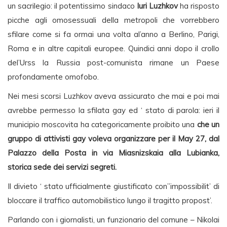
un sacrilegio: il potentissimo sindaco
Iuri Luzhkov
ha risposto
picche agli omosessuali della metropoli che vorrebbero
sfilare come si fa ormai una volta al’anno a Berlino, Parigi,
Roma e in altre capitali europee. Quindici anni dopo il crollo
del’Urss la Russia post-comunista rimane un Paese
profondamente omofobo.
Nei mesi scorsi Luzhkov aveva assicurato che mai e poi mai
avrebbe permesso la sfilata gay ed ‘ stato di parola: ieri il
municipio moscovita ha categoricamente proibito una
che un
gruppo di attivisti gay voleva organizzare per il
May 27
, dal
Palazzo della Posta in via Miasnizskaia alla Lubianka,
storica sede dei servizi segreti.
Il divieto ‘ stato ufficialmente giustificato con”impossibilit’ di
bloccare il traffico automobilistico lungo il tragitto propost’.
Parlando con i giornalisti, un funzionario del comune – Nikolai