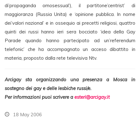
di’propaganda omosessual’), il partitone’centrist’ di
maggioranza (Russia Unita) e ‘opinione pubblica. In nome
dei’valori nazional’ e in ossequio ai precetti religiosi, quattro
quinti dei russi hanno ieri sera bocciato ‘idea della Gay
Parade quando hanno partecipato ad un’referendum
telefonic’ che ha accompagnato un acceso dibattito in
materia, proposto dalla rete televisiva Ntv.
Arcigay sta organizzando una presenza a Mosca in
sostegno dei gay e delle lesbiche russi/e.
Per informazioni puoi scrivere a
esteri@arcigay.it
18 May 2006