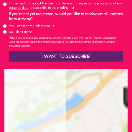
I have read and accept the Terms of Service and agree to the
processing of my
personal data
to subscribe to the mailing list
If you're not yet registered, would you like to receive email updates
from Arcigay?
Yes, I consent to update emails
No, I don't agree
Note: If you've previously subscribed, this won't remove you from the list. You can unsubscribe
using the link provided in the emails you receive. You can always complete an action without
activating updates.