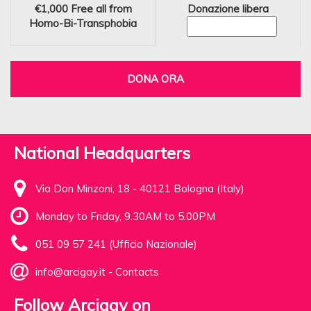
€1,000
Free all from
Donazione libera
Homo-Bi-Transphobia
DONA ORA
National Headquarters
Via Don Minzoni, 18 - 40121 Bologna (Italy)
Monday to Friday, 9.30AM to 5.00PM
051 09 57 241 (Ufficio Nazionale)
info@arcigay.it
-
Contacts
Follow Arcigay on