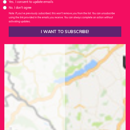
Yes, I consent to update emails
No, I don't agree
Note: If you've previously subscribed, this won't remove you from the list. You can unsubscribe
using the link provided in the emails you receive. You can always complete an action without
activating updates.