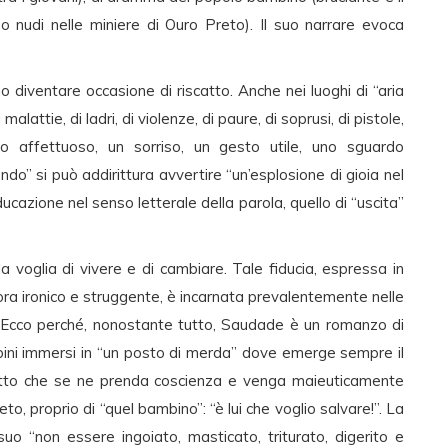
o nudi nelle miniere di Ouro Preto). Il suo narrare evoca
o diventare occasione di riscatto. Anche nei luoghi di “aria
malattie, di ladri, di violenze, di paure, di soprusi, di pistole,
o affettuoso, un sorriso, un gesto utile, uno sguardo
ndo” si può addirittura avvertire “un’esplosione di gioia nel
ucazione nel senso letterale della parola, quello di “uscita”
lla voglia di vivere e di cambiare. Tale fiducia, espressa in
 ora ironico e struggente, è incarnata prevalentemente nelle
a. Ecco perché, nonostante tutto, Saudade è un romanzo di
mbini immersi in “un posto di merda” dove emerge sempre il
patto che se ne prenda coscienza e venga maieuticamente
eto, proprio di “quel bambino”: “è lui che voglio salvare!”. La
 suo “non essere ingoiato, masticato, triturato, digerito e