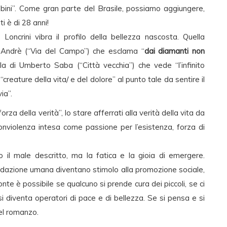
ini”. Come gran parte del Brasile, possiamo aggiungere,
ti è di 28 anni!
oncrini vibra il profilo della bellezza nascosta. Quella
 Andrè (“Via del Campo”) che esclama “
dai diamanti non
lla di Umberto Saba (“Città vecchia”) che vede “l’infinito
creature della vita/ e del dolore” al punto tale da sentire il
ia”.
a della verità”, lo stare afferrati alla verità della vita da
violenza intesa come passione per l’esistenza, forza di
il male descritto, ma la fatica e la gioia di emergere.
radazione umana diventano stimolo alla promozione sociale,
onte è possibile se qualcuno si prende cura dei piccoli, se ci
 si diventa operatori di pace e di bellezza. Se si pensa e si
el romanzo.