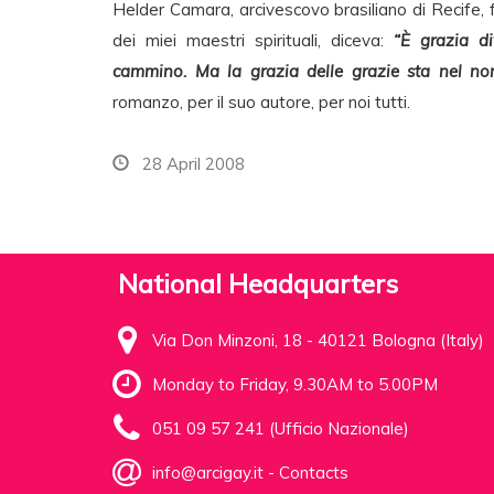
Helder Camara, arcivescovo brasiliano di Recife, 
dei miei maestri spirituali, diceva:
“È grazia d
cammino. Ma la grazia delle grazie sta nel no
romanzo, per il suo autore, per noi tutti.
28 April 2008
National Headquarters
Via Don Minzoni, 18 - 40121 Bologna (Italy)
Monday to Friday, 9.30AM to 5.00PM
051 09 57 241 (Ufficio Nazionale)
info@arcigay.it
-
Contacts