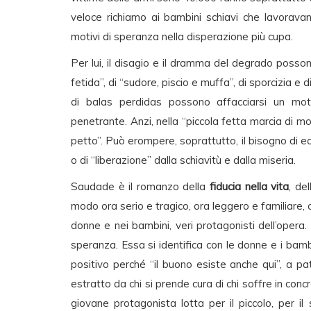
veloce richiamo ai bambini schiavi che lavoravan
motivi di speranza nella disperazione più cupa.
Per lui, il disagio e il dramma del degrado posson
fetida”, di “sudore, piscio e muffa”, di sporcizia e di 
di balas perdidas possono affacciarsi un mot
penetrante. Anzi, nella “piccola fetta marcia di mo
petto”. Può erompere, soprattutto, il bisogno di ed
o di “liberazione” dalla schiavitù e dalla miseria.
Saudade è il romanzo della
fiducia nella vita
, de
modo ora serio e tragico, ora leggero e familiare,
donne e nei bambini, veri protagonisti dell’oper
speranza. Essa si identifica con le donne e i ba
positivo perché “il buono esiste anche qui”, a 
estratto da chi si prende cura di chi soffre in concr
giovane protagonista lotta per il piccolo, per il