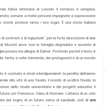
da fatica letteraria di Loncrini. Il romanzo è semplice,
arrata, comune a molte persone impegnate a sopravvivere
icordi, protese verso i loro sogni. È una storia italiana
i contrasti e di ingiustizie”, per la forte descrizione di due
 di Mocotó dove vive la famiglia degradata e assente di
iglia povera ma allegra di Edmar. Profondo perché il testo è
cile, ferita, a volte tremenda, dei protagonisti e di un mondo
to è costruito a strati interdipendenti: la perdita dell’aereo
rale alla vita di una favela, il ricordo di un’altra favela, la
ione dello studio universitario e dei progetti educativi, il
utura con Francesco, l’idea di ritornare. L’attesa di un volo
mata dal sogno di un futuro carico di saudade, cioè di
una