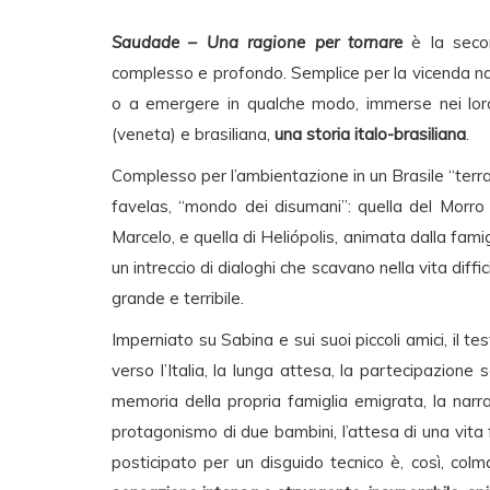
Saudade – Una ragione per tornare
è la secon
complesso e profondo. Semplice per la vicenda n
o a emergere in qualche modo, immerse nei loro r
(veneta) e brasiliana,
una storia italo-brasiliana
.
Complesso per l’ambientazione in un Brasile “terra d
favelas, “mondo dei disumani”: quella del Morro
Marcelo, e quella di Heliópolis, animata dalla fam
un intreccio di dialoghi che scavano nella vita diffi
grande e terribile.
Imperniato su Sabina e sui suoi piccoli amici, il tes
verso l’Italia, la lunga attesa, la partecipazione se
memoria della propria famiglia emigrata, la narraz
protagonismo di due bambini, l’attesa di una vita f
posticipato per un disguido tecnico è, così, col