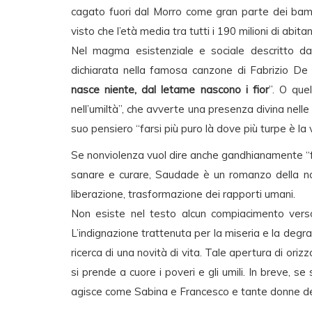
cagato fuori dal Morro come gran parte dei bamb
visto che l’età media tra tutti i 190 milioni di abitan
Nel magma esistenziale e sociale descritto da L
dichiarata nella famosa canzone di Fabrizio De
nasce niente, dal letame nascono i fior
”. O que
nell’umiltà”, che avverte una presenza divina nelle “
suo pensiero “farsi più puro là dove più turpe è la v
Se nonviolenza vuol dire anche gandhianamente “forz
sanare e curare, Saudade è un romanzo della non
liberazione, trasformazione dei rapporti umani.
Non esiste nel testo alcun compiacimento verso 
L’indignazione trattenuta per la miseria e la deg
ricerca di una novità di vita. Tale apertura di orizz
si prende a cuore i poveri e gli umili. In breve, se
agisce come Sabina e Francesco e tante donne d