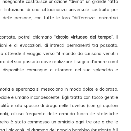
ro insegnante costituisce un’azione “divina”, un grande “atto
e l’intuizione di una cittadinanza universale costruita per
 delle persone, con tutte le loro “differenze” animatrici
ccontate, potrei chiamarlo “
circolo virtuoso del tempo
”. Il
zioni e di evocazioni, di intrecci permanenti tra passato,
ina attende il viaggio verso “il mondo da cui sono venuti i
 terra del suo passato dove realizzare il sogno d’amore con il
 disponibile comunque a ritornare nel suo splendido e
moria e speranza si mescolano in modo dolce e doloroso.
ciale e umano incandescente. Egli tratta con tocco gentile
lità e allo spaccio di droga nelle favelas (con gli aquiloni
inali), all’uso frequente delle armi da fuoco (le statistiche
aneiro è stato commesso un omicidio ogni tre ore e che le
tra i giovani), al dramma del popolo bambino (bruciante è il