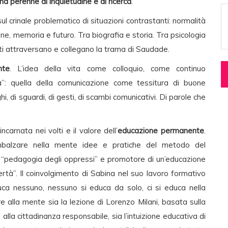
na perenne di inquietudine e di ricerca
.
ul crinale problematico di situazioni contrastanti: normalità
sione, memoria e futuro. Tra biografia e storia. Tra psicologia
usti attraversano e collegano la trama di Saudade.
nte
. L’idea della vita come colloquio, come continuo
: quella della comunicazione come tessitura di buone
oghi, di sguardi, di gesti, di scambi comunicativi. Di parole che
ncarnata nei volti e il valore dell’
educazione permanente
.
imbalzare nella mente idee e pratiche del metodo del
a “pedagogia degli oppressi” e promotore di un’educazione
rtà”. Il coinvolgimento di Sabina nel suo lavoro formativo
uca nessuno, nessuno si educa da solo, ci si educa nella
re alla mente sia la lezione di Lorenzo Milani, basata sulla
alla cittadinanza responsabile, sia l’intuizione educativa di