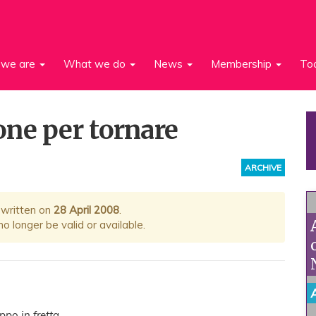
we are
What we do
News
Membership
To
ne per tornare
ARCHIVE
 written on
28 April 2008
.
 longer be valid or available.
po in fretta.