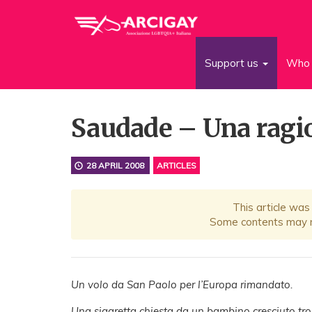
Support us
Who 
Saudade – Una ragio
28 APRIL 2008
ARTICLES
This article was
Some contents may no
Un volo da San Paolo per l’Europa rimandato.
Una sigaretta chiesta da un bambino cresciuto trop