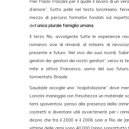
Pier Paolo Pasolini per il quale il lavoro di un ve
d’amore”. Sotto pelle nel testo loncriniano, ferv
mezzo di percorsi formativi fondati sul rispetto
dell’
unica plurale famiglia umana
.
Il terzo filo, avvolgente tutte le esperienze ra
romanzo vive di rimandi, di richiami, di rievoca
presente e futuro. Nel vivo dei suoi ricordi, Sab
genitori dei genitori dei nostri genitori”, verso la
mite e attivo Francesco, uomo del suo futuro,
tormentato Brasile.
Saudade accoglie una “ricapitolazione” dove me
Loncrini maneggia con freschezza un materiale so
temi spaventosi: penso alla presenza della crimina
costretti a diventare utili avvertimenti per i crim
dicono che tra il 2000 e il 2006 solo a Rio de J
vittime delle armi sono 40.000 l’anno soprattutto 