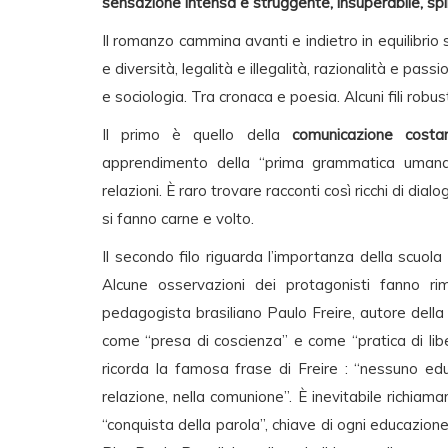
sensazione intensa e struggente, insuperabile, spi
Il romanzo cammina avanti e indietro in equilibrio s
e diversità, legalità e illegalità, razionalità e pas
e sociologia. Tra cronaca e poesia. Alcuni fili rob
Il primo è quello della
comunicazione costa
apprendimento della “prima grammatica umana”
relazioni. È raro trovare racconti così ricchi di dial
si fanno carne e volto.
Il secondo filo riguarda l’importanza della scuola i
Alcune osservazioni dei protagonisti fanno r
pedagogista brasiliano Paulo Freire, autore dell
come “presa di coscienza” e come “pratica di libe
ricorda la famosa frase di Freire : “nessuno ed
relazione, nella comunione”. È inevitabile richiama
“conquista della parola”, chiave di ogni educazione 