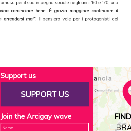
famoso per il suo impegno sociale negli anni ‘60 e ‘70, uno
ivina cominciare bene. È grazia maggiore continuare il
n arrendersi mai”
. Il pensiero vale per i protagonisti del
Support us
SUPPORT US
Join the Arcigay wave
FIN
BR