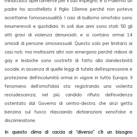
minacciato apertamente per il suo impegno, e a Palermo un
padre ha accoltellato il figlio 18enne perché non poteva
accettarne l’omosessualità. I casi di bullismo omofobo sono
innumerevoli e quotidiani. In soli due anni sono stati 50 gli
atti gravi di violenza denunciati, e si contano ormai 14
omicidi di persone omosessuali. Questo solo per limitarci ai
casi noti, ma moltissimi altri non emergono perché milioni di
gay e lesbiche sono costretti di fatto alla clandestinità
sociale, in assenza di quelle leggi di tutela dell’espressione e
protezione dell’incolumità ormai in vigore in tutta Europa. Il
fenomeno dell’omofobia sta registrando una violenta
recrudescenza, nel più candido rifiuto dell’evidenza
ostentato dal Governo di centro-destra, che anzi getta
benzina sul fuoco rilasciando dichiarazioni xenofobe e
discriminatorie.
In questo clima di caccia al “diverso” c’è un bisogno