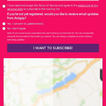
I have read and accept the Terms of Service and agree to the
processing of my
personal data
to subscribe to the mailing list
If you're not yet registered, would you like to receive email updates
from Arcigay?
Yes, I consent to update emails
No, I don't agree
Note: If you've previously subscribed, this won't remove you from the list. You can unsubscribe
using the link provided in the emails you receive. You can always complete an action without
activating updates.