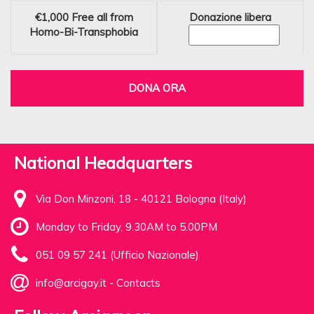
€1,000
Free all from
Donazione libera
Homo-Bi-Transphobia
DONA ORA
National Headquarters
Via Don Minzoni, 18 - 40121 Bologna (Italy)
Monday to Friday, 9.30AM to 5.00PM
051 09 57 241 (Ufficio Nazionale)
info@arcigay.it
-
Contacts