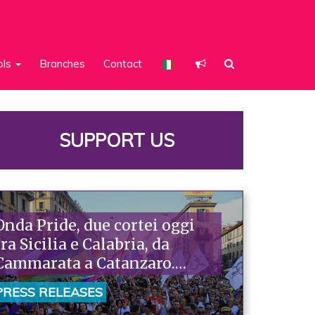
ols
Branches
Contact
SUPPORT US
Onda Pride, due cortei oggi
tra Sicilia e Calabria, da
Cammarata a Catanzaro.
Piazzoni: «Raccontano la
PRESS RELEASES
nostra ostinazione»