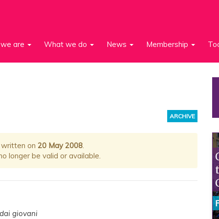
we are
What we do
News
Membership
To
ARCHIVE
 written on
20 May 2008
.
 longer be valid or available.
 dai giovani