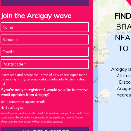
Join the Arcigay wave
FIN
BR
NEA
TO
Arcigay i
74 itali
I have read and accept the Terms of Service and agree to the
processing of my personal data
to subscribe to the mailing
Disco
list
Arciga
If you're not yet registered, would you like to receive
neares
email updates from Arcigay?
Yes, I consent to update emails
No, I don't agree
Note: If you've previously subscribed, this won't remove you from the list. You
can unsubscribe using the link provided in the emails you receive. You can
always complete an action without activating updates.