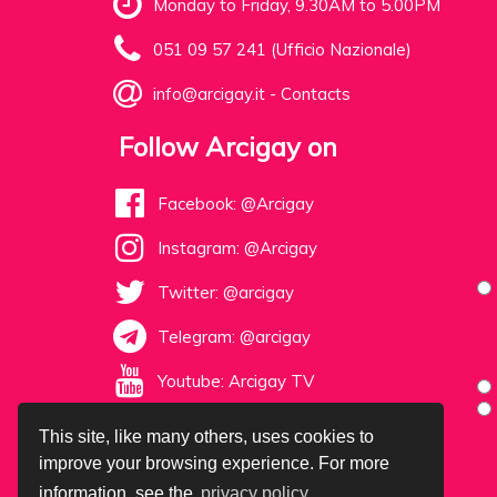
Monday to Friday, 9.30AM to 5.00PM
051 09 57 241 (Ufficio Nazionale)
info@arcigay.it
-
Contacts
Follow Arcigay on
Facebook: @Arcigay
Instagram: @Arcigay
Twitter: @arcigay
Telegram: @arcigay
Youtube: Arcigay TV
This site, like many others, uses cookies to
improve your browsing experience. For more
information, see the
privacy policy