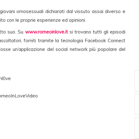
 giovani omosessuali dichiarati dal vissuto assai diverso e
to con le proprie esperienze ed opinioni.
tto suo. Su
www.romeoinlove.it
si trovano tutti gli episodi
ascoltatori, forniti tramite la tecnologia Facebook Connect
fosse un’applicazione del social network più popolare del
nl0ve
RomeoInLoveVideo