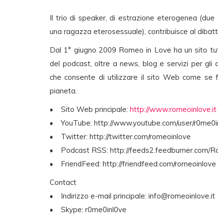
Il trio di speaker, di estrazione eterogenea (due
una ragazza eterosessuale), contribuisce al dibatti
Dal 1° giugno 2009 Romeo in Love ha un sito tu
del podcast, oltre a news, blog e servizi per gli 
che consente di utilizzare il sito Web come se 
pianeta.
• Sito Web principale:
http://www.romeoinlove.it
• YouTube: http://www.youtube.com/user/r0me0i
• Twitter: http://twitter.com/romeoinlove
• Podcast RSS: http://feeds2.feedburner.com/
• FriendFeed: http://friendfeed.com/romeoinlove
Contact
• Indirizzo e-mail principale:
info@romeoinlove.it
• Skype: r0me0inl0ve