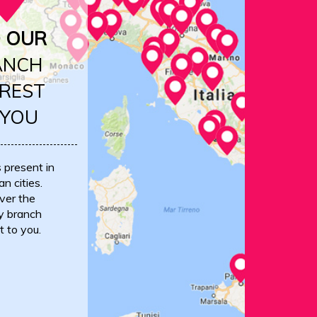
D OUR
ANCH
REST
 YOU
s present in
an cities.
ver the
y branch
t to you.