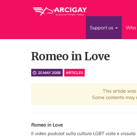
Support us
Who 
Romeo in Love
20 MAY 2008
ARTICLES
This article was
Some contents may no
Romeo in Love
Il video podcast sulla cultura LGBT vista e vissuta