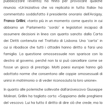
pubblicizzare l’evento) ha finito per provocare qualche
rinuncia. «Un’iniziativa che va replicata in tutta Italia» ha
commentato soddisfatto il presidente onorario dell’Arcigay,
Franco Grillini
, «tanto più in un momento come questo in cui
abbiamo un Parlamento “sordo” e legislatori incapaci di
assumere decisioni in linea con quanto sancito dalla Carta
dei Diritti contenuta nel Trattato di Lisbona. Una “carta” in
cui si ribadisce che tutti i cittadini hanno diritto a farsi una
famiglia. La questione omossessuale non sparisce con la
destra al governo, perché non la si può cancellare come se
fosse un gioco di prestigio. Molti paesi europei hanno già
adottato norme che consentono alle coppie omosessuali di
unirsi in matrimonio o di veder riconosciuta la loro unione».
In quanto alle polemiche sollevate dall’arcivescovo Giuseppe
Molinari, Grillini ha tagliato corto: «Sappiamo delle preghiere
del vescovo. Lui ha tutto il diritto di dire ciò che crede, ma la