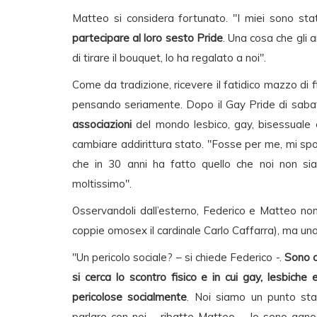
Matteo si considera fortunato. "I miei sono sta
partecipare al loro sesto Pride
. Una cosa che gli 
di tirare il bouquet, lo ha regalato a noi".
Come da tradizione, ricevere il fatidico mazzo di fi
pensando seriamente. Dopo il Gay Pride di sabat
associazioni
del mondo lesbico, gay, bisessuale 
cambiare addirittura stato. "Fosse per me, mi s
che in 30 anni ha fatto quello che noi non sia
moltissimo".
Osservandoli dall’esterno, Federico e Matteo no
coppie omosex il cardinale Carlo Caffarra), ma una 
"Un pericolo sociale? – si chiede Federico -.
Sono c
si cerca lo scontro fisico e in cui gay, lesbich
pericolose socialmente
. Noi siamo un punto sta
parlare con noi – ribatte Matteo -. Io sono agno