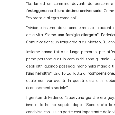
"Io, lui ed un cammino davanti da percorrere
festeggeranno il loro decimo anniversario
. Come 
"colorata e allegra come noi".
"Viviamo insieme da un anno e mezzo – racconta Ma
della vita. Siamo
una famiglia allargata
". Federic
Comunicazione; un traguardo a cui Matteo, 31 anni,
Insieme hanno fatto un lungo percorso, per affer
prime persone a cui lo comunichi sono gli amici –
degli altri, quando passeggi mano nella mano o t
l’uno nell’altro
". Una forza fatta di "
comprensione, 
quale non vai avanti. In questi dieci anni, abb
riconoscimento sociale".
I genitori di Federico "sapevano già che ero ga
invece, lo hanno saputo dopo. "Sono stato la 
condiviso con lui una parte così importante della vi