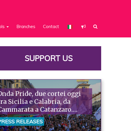
ols
Branches
Contact
SUPPORT US
Onda Pride, due cortei oggi
tra Sicilia e Calabria, da
Cammarata a Catanzaro.
Piazzoni: «Raccontano la
PRESS RELEASES
nostra ostinazione»