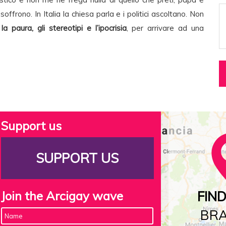
 soffrono. In Italia la chiesa parla e i politici ascoltano. Non
a paura, gli stereotipi e l’ipocrisia
, per arrivare ad una
Support us
SUPPORT US
Join the Arcigay wave
FIN
BR