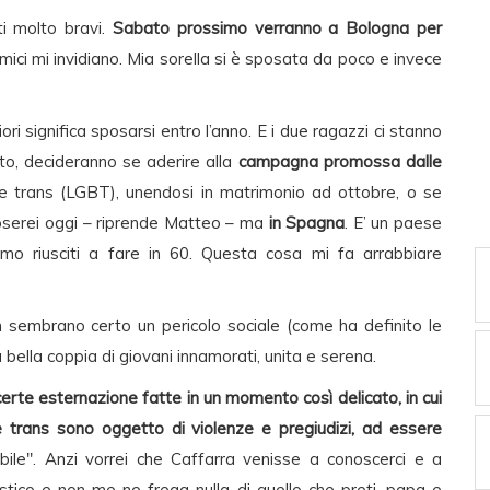
ti molto bravi.
Sabato prossimo verranno a Bologna per
amici mi invidiano. Mia sorella si è sposata da poco e invece
ori significa sposarsi entro l’anno. E i due ragazzi ci stanno
o, decideranno se aderire alla
campagna promossa dalle
e trans (LGBT), unendosi in matrimonio ad ottobre, o se
poserei oggi – riprende Matteo – ma
in Spagna
. E’ un paese
mo riusciti a fare in 60. Questa cosa mi fa arrabbiare
n sembrano certo un pericolo sociale (come ha definito le
bella coppia di giovani innamorati, unita e serena.
erte esternazione fatte in un momento così delicato, in cui
e e trans sono oggetto di violenze e pregiudizi, ad essere
bile". Anzi vorrei che Caffarra venisse a conoscerci e a
stico e non me ne frega nulla di quello che preti, papa e