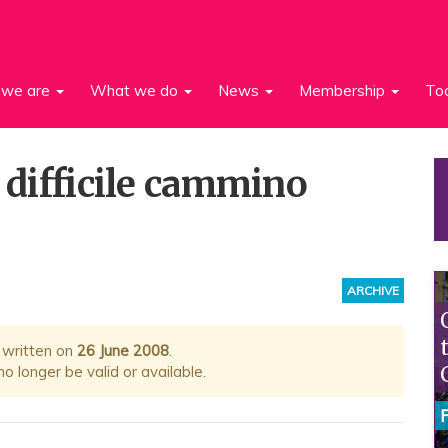
we are
What we do
News
Membership
To
l difficile cammino
ARCHIVE
 written on
26 June 2008
.
 longer be valid or available.