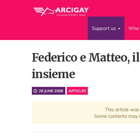
Support us
Who 
Federico e Matteo, i
insieme
26 JUNE 2008
ARTICLES
This article was
Some contents may no