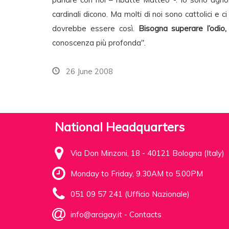
cardinali dicono. Ma molti di noi sono cattolici e ci
dovrebbe essere così.
Bisogna superare l’odio, l
conoscenza più profonda".
26 June 2008
National Headquarters
Via Don Minzoni, 18 - 40121 Bologna (Italy)
Monday to Friday, 9.30AM to 5.00PM
051 09 57 241 (Ufficio Nazionale)
info@arcigay.it
-
Contacts