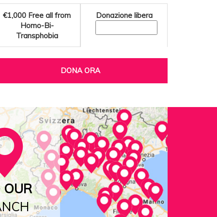
€1,000
Free all from
Donazione libera
Homo-Bi-
Transphobia
DONA ORA
D OUR
ANCH