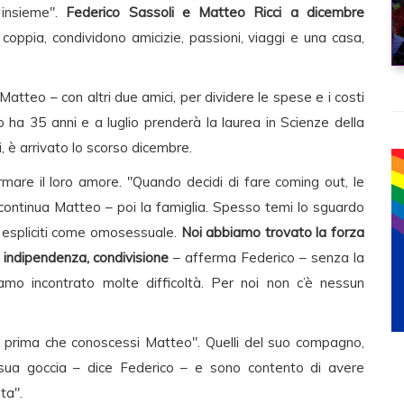
 insieme".
Federico Sassoli e Matteo Ricci a dicembre
coppia, condividono amicizie, passioni, viaggi e una casa,
tteo – con altri due amici, per dividere le spese e i costi
o ha 35 anni e a luglio prenderà la laurea in Scienze della
 è arrivato lo scorso dicembre.
mare il loro amore. "Quando decidi di fare coming out, le
 continua Matteo – poi la famiglia. Spesso temi lo sguardo
i espliciti come omosessuale.
Noi abbiamo trovato la forza
indipendenza, condivisione
– afferma Federico – senza la
iamo incontrato molte difficoltà. Per noi non c’è nessun
y, prima che conoscessi Matteo". Quelli del suo compagno,
sua goccia – dice Federico – e sono contento di avere
ta".