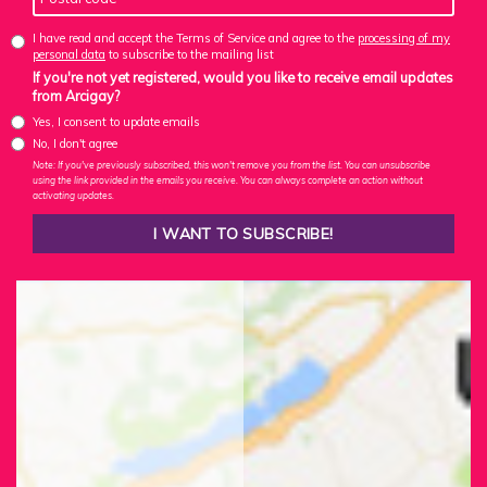
I have read and accept the Terms of Service and agree to the
processing of my
personal data
to subscribe to the mailing list
If you're not yet registered, would you like to receive email updates
from Arcigay?
Yes, I consent to update emails
No, I don't agree
Note: If you've previously subscribed, this won't remove you from the list. You can unsubscribe
using the link provided in the emails you receive. You can always complete an action without
activating updates.