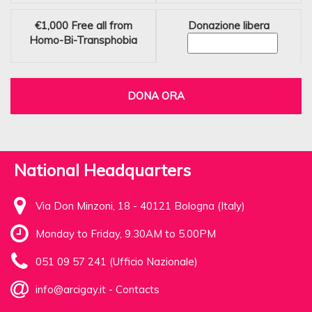
€1,000
Free all from
Donazione libera
Homo-Bi-Transphobia
DONA ORA
National Headquarters
Via Don Minzoni, 18 - 40121 Bologna (Italy)
Monday to Friday, 9.30AM to 5.00PM
051 09 57 241 (Ufficio Nazionale)
info@arcigay.it
-
Contacts