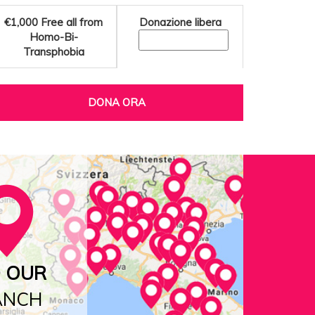
€1,000
Free all from
Donazione libera
Homo-Bi-
Transphobia
DONA ORA
D OUR
ANCH