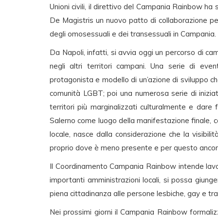
Unioni civili, il direttivo del Campania Rainbow ha 
De Magistris un nuovo patto di collaborazione per 
degli omosessuali e dei transessuali in Campania.
Da Napoli, infatti, si avvia oggi un percorso di cam
negli altri territori campani. Una serie di even
protagonista e modello di un’azione di sviluppo c
comunità LGBT; poi una numerosa serie di iniziati
territori più marginalizzati culturalmente e dar
Salerno come luogo della manifestazione finale, 
locale, nasce dalla considerazione che la visibili
proprio dove è meno presente e per questo ancora
Il Coordinamento Campania Rainbow intende lavora
importanti amministrazioni locali, si possa giunge
piena cittadinanza alle persone lesbiche, gay e tra
Nei prossimi giorni il Campania Rainbow formali