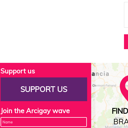
Support us
SUPPORT US
Join the Arcigay wave
FIN
BR