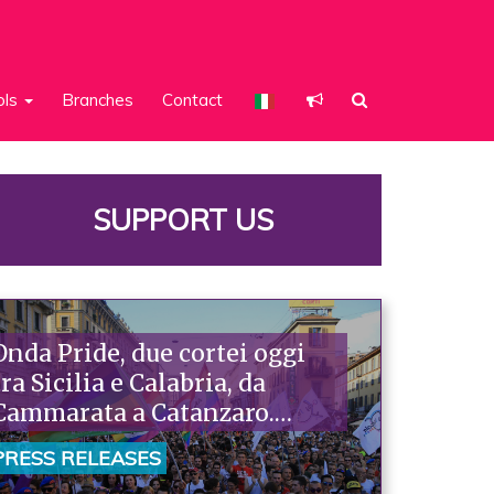
ols
Branches
Contact
SUPPORT US
Onda Pride, due cortei oggi
tra Sicilia e Calabria, da
Cammarata a Catanzaro.
Piazzoni: «Raccontano la
PRESS RELEASES
nostra ostinazione»