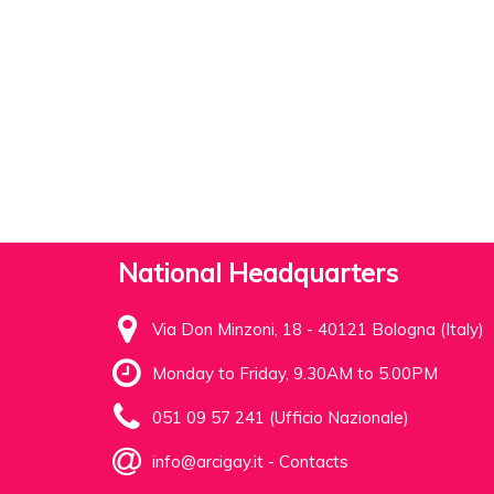
National Headquarters
Via Don Minzoni, 18 - 40121 Bologna (Italy)
Monday to Friday, 9.30AM to 5.00PM
051 09 57 241 (Ufficio Nazionale)
info@arcigay.it
-
Contacts