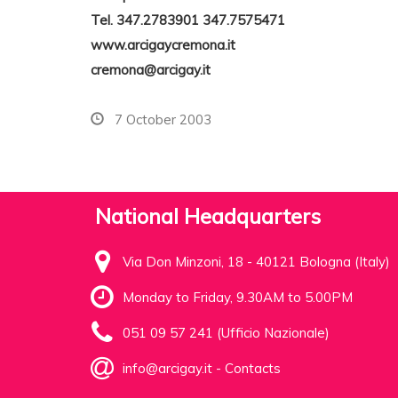
Tel. 347.2783901 347.7575471
www.arcigaycremona.it
cremona@arcigay.it
7 October 2003
National Headquarters
Via Don Minzoni, 18 - 40121 Bologna (Italy)
Monday to Friday, 9.30AM to 5.00PM
051 09 57 241 (Ufficio Nazionale)
info@arcigay.it
-
Contacts