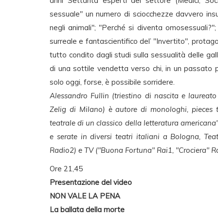
anni Settanta esperti del settore (Medici, Socio
sessuale" un numero di sciocchezze davvero insu
negli animali"; "Perché si diventa omosessuali?"; 
surreale e fantascientifico del’ "Invertito", protago
tutto condito dagli studi sulla sessualità delle gal
di una sottile vendetta verso chi, in un passato p
solo oggi, forse, è possibile sorridere.
Alessandro Fullin (triestino di nascita e laureat
Zelig di Milano) è autore di monologhi, pieces 
teatrale di un classico della letteratura americana
e serate in diversi teatri italiani a Bologna, T
Radio2) e TV ("Buona Fortuna" Rai1, "Crociera" Ra
Ore 21,45
Presentazione del video
NON VALE LA PENA
La ballata della morte