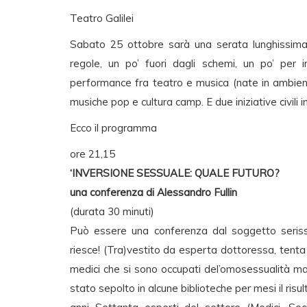
Teatro Galilei
Sabato 25 ottobre sarà una serata lunghissima 
regole, un po’ fuori dagli schemi, un po’ per
performance fra teatro e musica (nate in ambient
musiche pop e cultura camp. E due iniziative civili
Ecco il programma
ore 21,15
‘INVERSIONE SESSUALE: QUALE FUTURO?
una conferenza di Alessandro Fullin
(durata 30 minuti)
Può essere una conferenza dal soggetto serissim
riesce! (Tra)vestito da esperta dottoressa, tent
medici che si sono occupati del’omosessualità ma
stato sepolto in alcune biblioteche per mesi il risu