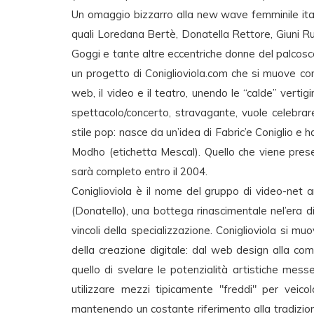
Un omaggio bizzarro alla new wave femminile itali
quali Loredana Bertè, Donatella Rettore, Giuni Ru
Goggi e tante altre eccentriche donne del palcosce
un progetto di Coniglioviola.com che si muove co
web, il video e il teatro, unendo le “calde” vertigi
spettacolo/concerto, stravagante, vuole celebrare
stile pop: nasce da un’idea di Fabric’e Coniglio e 
Modho (etichetta Mescal). Quello che viene pres
sarà completo entro il 2004.
Coniglioviola è il nome del gruppo di video-net a
(Donatello), una bottega rinascimentale nel’era di
vincoli della specializzazione. Coniglioviola si mu
della creazione digitale: dal web design alla comp
quello di svelare le potenzialità artistiche mess
utilizzare mezzi tipicamente "freddi" per veico
mantenendo un costante riferimento alla tradizion