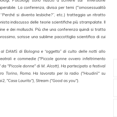
logi, Psicologi) sono riusciti a scrivere sul’ "inversione
perabile. La conferenza, divisa per temi ("’omosessualità
“Perché si diventa lesbiche?”, etc..) tratteggia un ritratto
nista indiscusso delle teorie scientifiche più strampalate. Il
line e dei molluschi. Più che una conferenza quindi si tratta
rossimo, scrisse una sublime paccottiglia scientifica di cui
o al DAMS di Bologna e “oggetto” di culto delle notti allo
teatrali e commedie ("Piccole gonne ovvero infeltrimento
" da "Piccole donne" di M. Alcott). Ha partecipato a festival
eatro Torino, Roma. Ha lavorato per la radio ("Houdinì" su
i2, "Casa Laurito"), Stream ("Good as you").