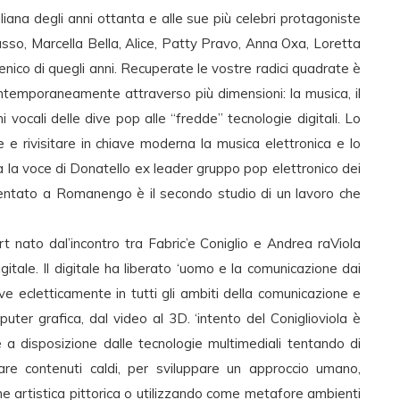
ana degli anni ottanta e alle sue più celebri protagoniste
sso, Marcella Bella, Alice, Patty Pravo, Anna Oxa, Loretta
nico di quegli anni. Recuperate le vostre radici quadrate è
ntemporaneamente attraverso più dimensioni: la musica, il
ni vocali delle dive pop alle “fredde” tecnologie digitali. Lo
 e rivisitare in chiave moderna la musica elettronica e lo
ha la voce di Donatello ex leader gruppo pop elettronico dei
entato a Romanengo è il secondo studio di un lavoro che
rt nato dal’incontro tra Fabric’e Coniglio e Andrea raViola
gitale. Il digitale ha liberato ‘uomo e la comunicazione dai
ove ecletticamente in tutti gli ambiti della comunicazione e
uter grafica, dal video al 3D. ‘intento del Coniglioviola è
e a disposizione dalle tecnologie multimediali tentando di
lare contenuti caldi, per sviluppare un approccio umano,
e artistica pittorica o utilizzando come metafore ambienti