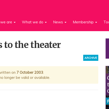
we are
What we do
News
Membership
To
to the theater
ARCHIVE
written on
7 October 2003
.
 longer be valid or available.