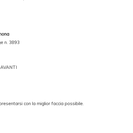
emona
ge n. 3893
S AVANTI
 presentarsi con la miglior faccia possibile.