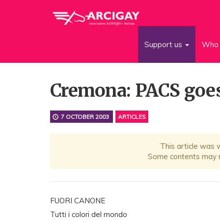
Support us
Who 
Cremona: PACS goes 
7 OCTOBER 2003
ARTICLES
This article was 
Some contents may no
FUORI CANONE
Tutti i colori del mondo