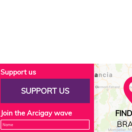
Support us
SUPPORT US
Join the Arcigay wave
FIN
BR