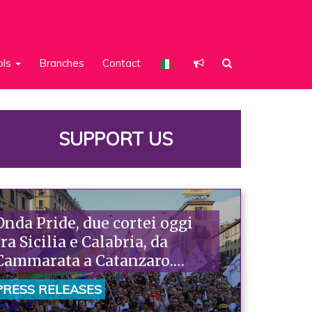
ols
Branches
Contact
SUPPORT US
Onda Pride, due cortei oggi
tra Sicilia e Calabria, da
Cammarata a Catanzaro.
Piazzoni: «Raccontano la
PRESS RELEASES
nostra ostinazione»