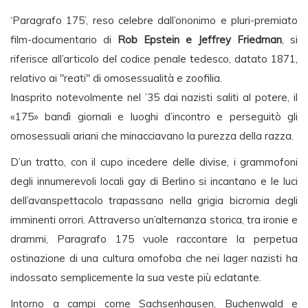
‘Paragrafo 175’, reso celebre dall’ononimo e pluri-premiato
film-documentario di
Rob Epstein e Jeffrey Friedman
, si
riferisce all’articolo del codice penale tedesco, datato 1871,
relativo ai "reati" di omosessualità e zoofilia.
Inasprito notevolmente nel ’35 dai nazisti saliti al potere, il
«175» bandì giornali e luoghi d’incontro e perseguitò gli
omosessuali ariani che minacciavano la purezza della razza.
D’un tratto, con il cupo incedere delle divise, i grammofoni
degli innumerevoli locali gay di Berlino si incantano e le luci
dell’avanspettacolo trapassano nella grigia bicromia degli
imminenti orrori. Attraverso un’alternanza storica, tra ironie e
drammi, Paragrafo 175 vuole raccontare la perpetua
ostinazione di una cultura omofoba che nei lager nazisti ha
indossato semplicemente la sua veste più eclatante.
Intorno a campi come Sachsenhausen, Buchenwald e