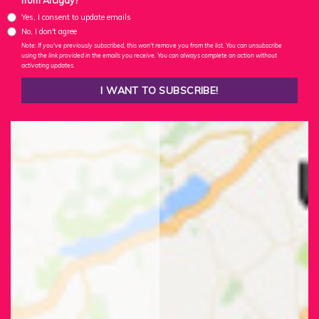
from Arcigay?
Yes, I consent to update emails
No, I don't agree
Note: If you've previously subscribed, this won't remove you from the list. You can unsubscribe
using the link provided in the emails you receive. You can always complete an action without
activating updates.