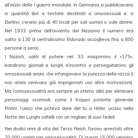
all’inizio della I guerra mondiale, in Germania si pubblicavano
in quantità libri e testate destinati a omosessuali e, a
Berlino, c’erano più di 40 locali per soli uomini o sole donne.
Nel 1933, prima dell’avvento del Nazismo il numero era
salito a 130 (il centralissimo Eldorado accoglieva fino a 800
persone a sera).
I Nazisti, saliti al potere nel ’33, inasprirono il «175»,
bandirono giornali e luoghi d’incontro e perseguitarono gli
omosessuali ariani, che infangavano la purezza della razza (i
non ariani venivano già imprigionati con altre motivazioni).
Ma l’omosessualità era sempre un ottimo alibi per eliminare
personaggi scomodi, come il troppo potente generale
Röhm, l’unico che poteva dare del tu a Hitler, ucciso nella
Notte dei Lunghi coltelli con un migliaio di suoi fedeli.
Nei dodici anni di vita del Terzo Reich, furono arrestati oltre
70 000 uomini per omosessualità. Di questi 15 000 vennero