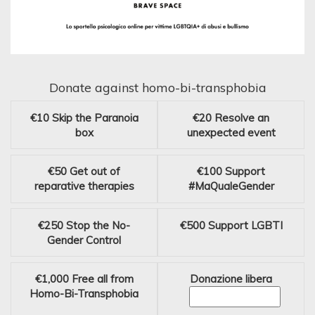
Donate against homo-bi-transphobia
€10
Skip the Paranoia
€20
Resolve an
box
unexpected event
€50
Get out of
€100
Support
reparative therapies
#MaQualeGender
€250
Stop the No-
€500
Support LGBTI
Gender Control
€1,000
Free all from
Donazione libera
Homo-Bi-Transphobia