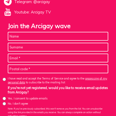
Telegram: @arcigay
Youtube: Arcigay TV
Join the Arcigay wave
I have read and accept the Terms of Service and agree to the
processing of my
personal data
to subscribe to the mailing list
If you're not yet registered, would you like to receive email updates
from Arcigay?
Yes, I consent to update emails
No, I don't agree
Note: If you've previously subscribed, this won't remove you from the list. You can unsubscribe
using the link provided in the emails you receive. You can always complete an action without
activating updates.