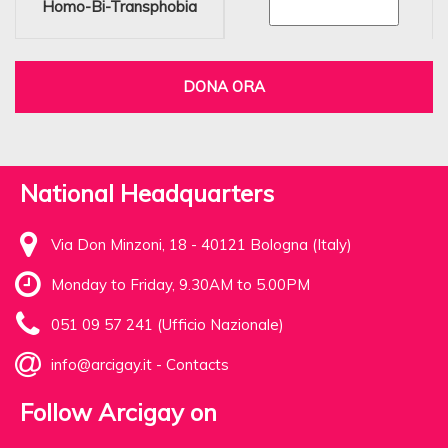
Homo-Bi-Transphobia
DONA ORA
National Headquarters
Via Don Minzoni, 18 - 40121 Bologna (Italy)
Monday to Friday, 9.30AM to 5.00PM
051 09 57 241 (Ufficio Nazionale)
info@arcigay.it
-
Contacts
Follow Arcigay on