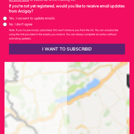
If you're not yet registered, would you like to receive email updates
from Arcigay?
Yes, I consent to update emails
No, I don't agree
Note: If you've previously subscribed, this won't remove you from the list. You can unsubscribe
using the link provided in the emails you receive. You can always complete an action without
activating updates.